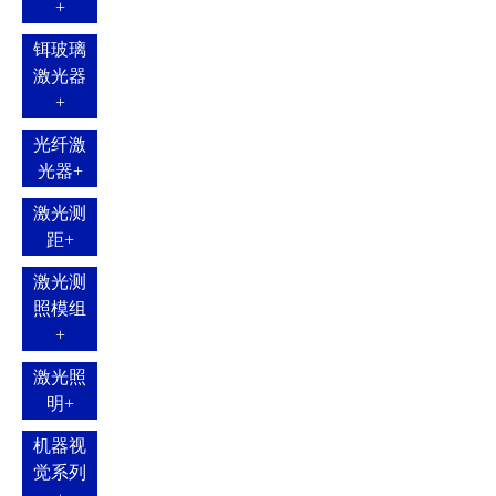
+
铒玻璃
激光器
+
光纤激
光器
+
激光测
距
+
激光测
照模组
+
激光照
明
+
机器视
觉系列