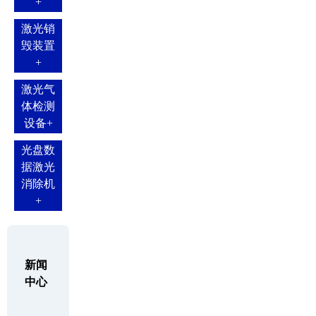
+
激光销
毁装置
+
激光气
体检测
设备
+
光盘数
据激光
消除机
+
新闻
中心