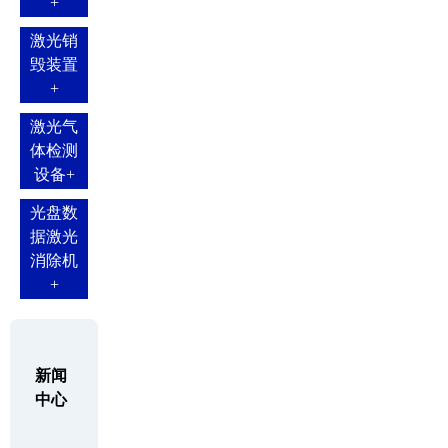
+
激光销
毁装置
+
激光气
体检测
设备
+
光盘数
据激光
消除机
+
新闻
中心