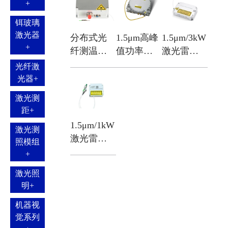
+
铒玻璃
激光器
分布式光
1.5μm高峰
1.5μm/3kW
+
纤测温激
值功率脉
激光雷达
光光源
冲光源
光源
光纤激
光器
+
激光测
距
+
1.5μm/1kW
激光测
激光雷达
照模组
光源
+
激光照
明
+
机器视
觉系列