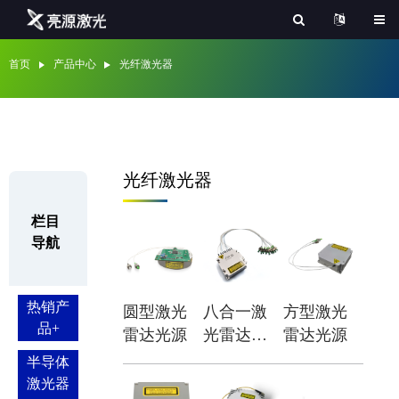
首页
产品中心
光纤激光器
光纤激光器
栏目
导航
热销产
圆型激光
八合一激
方型激光
品
+
雷达光源
光雷达光
雷达光源
源
半导体
激光器