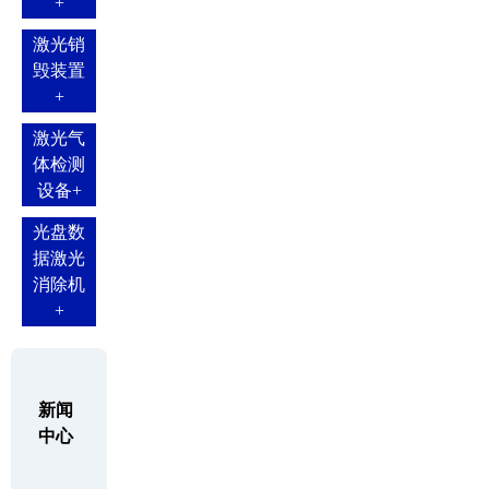
+
激光销
毁装置
+
激光气
体检测
设备
+
光盘数
据激光
消除机
+
新闻
中心