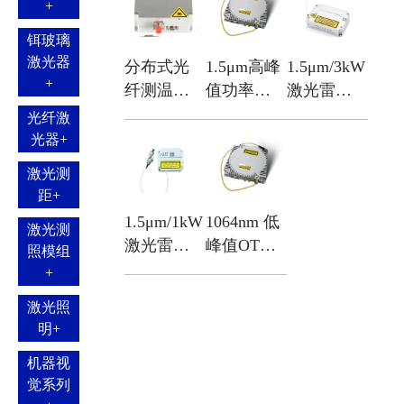
+
铒玻璃
激光器
分布式光
1.5μm高峰
1.5μm/3kW
+
纤测温激
值功率脉
激光雷达
光光源
冲光源
光源
光纤激
光器
+
激光测
距
+
1.5μm/1kW
1064nm 低
激光测
激光雷达
峰值OTDR
照模组
光源
脉冲光源
+
激光照
明
+
机器视
觉系列