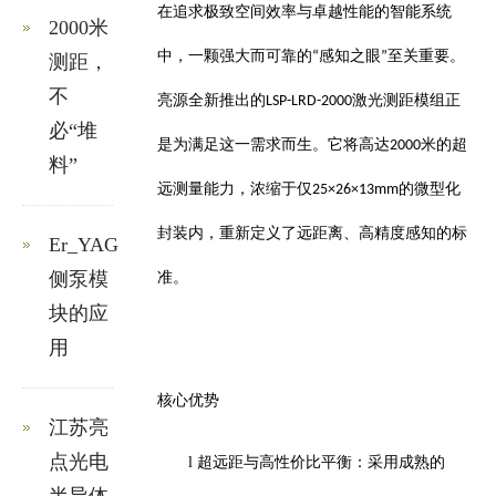
在追求极致空间效率与卓越性能的智能系统
2000米
中，一颗强大而可靠的
感知之眼
至关重要。
“
”
测距，
不
亮源
全新推出的
激光测距模组正
LSP-LRD-2000
必“堆
是为满足这一需求而生。它将高达
米的超
2000
料”
远测量能力，浓缩于仅
的微型化
25×26×13mm
封装内，重新定义了远距离、高精度感知的标
Er_YAG
侧泵模
准。
块的应
用
核心优势
江苏亮
点光电
l
超远距与高性价比平衡：采用成熟的