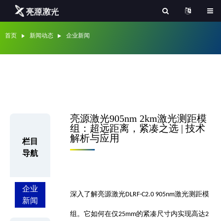
首页
新闻动态
企业新闻
亮源激光905nm 2km激光测距模
组：超远距离，紧凑之选 | 技术
解析与应用
栏目
导航
企业
深入了解
亮源激光
激光测距模
DLRF-C2.0 905nm
新闻
组。它如何在仅
的紧凑尺寸内实现高达
25mm
2