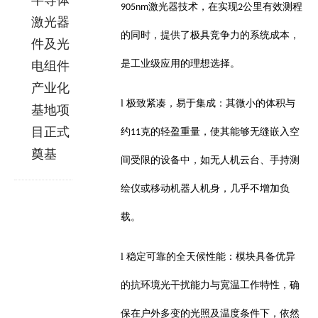
半导体
激光器技术，在实现
公里有效测程
905nm
2
激光器
的同时，提供了极具竞争力的系统成本，
件及光
是工业级应用的理想选择。
电组件
产业化
l
极致紧凑，易于集成：其微小的体积与
基地项
目正式
约
克的轻盈重量，使其能够无缝嵌入空
11
奠基
间受限的设备中，如无人机云台、手持测
绘仪或移动机器人机身，几乎不增加负
载。
l
稳定可靠的全天候性能：模块具备优异
的抗环境光干扰能力与宽温工作特性，确
保在户外多变的光照及温度条件下，依然