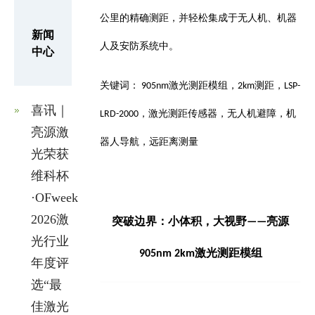
公里的精确测距，并轻松集成于无人机、机器
新闻
人及安防系统中。
中心
关键词：
激光测距模组，
测距，
905nm
2km
LSP-
喜讯｜
，激光测距传感器，无人机避障，机
LRD-2000
亮源激
器人导航，远距离测量
光荣获
维科杯
·OFweek
2026激
突破边界：小体积，大视野
亮源
——
光行业
激光测距模组
905nm 2km
年度评
选“最
佳激光