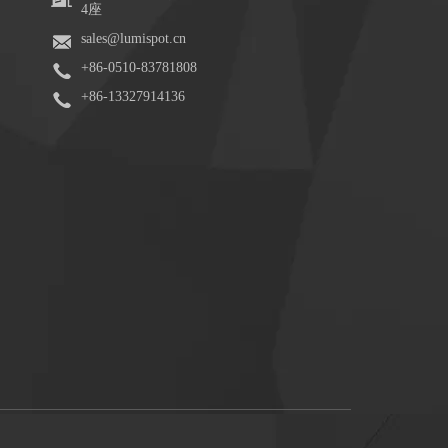
4座
sales@lumispot.cn
+86-0510-83781808
+86-13327914136