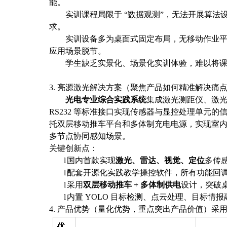
能。
实训课程局限于
“数据观测”，无法开展算
求。
实训设备多为桌面式固定布局，无移动作业
应用场景脱节。
学生缺乏实景化、场景化实训体验，难以将
3. 亮源激光解决方案（聚焦产品如何精准解决痛
光电专业综合实践系统
集成激光测距仪、激
RS232 等标准接口实现传感器与显控处理单元的信息
托双层移动推车平台和多体制充电电源，实现室内外一
多节点协同感知场景。
关键创新点：
l
国内首款实现
激光、雷达、视觉、定位
多传
l
配套开源化实践教学操控软件，所有功能回
l
采用
双层移动推车
+ 多体制供电
设计，突破
l
内置
YOLO 目标检测、点云处理、目标情
4. 产品优势（量化优势，重点突出产品价值）采