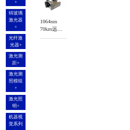
+
铒玻璃
激光器
1064nm
+
70km远程
激光测距
光纤激
模块
光器
+
激光测
距
+
激光测
照模组
+
激光照
明
+
机器视
觉系列