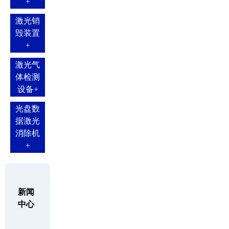
+
激光销
毁装置
+
激光气
体检测
设备
+
光盘数
据激光
消除机
+
新闻
中心