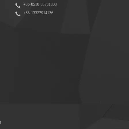
+86-0510-83781808
+86-13327914136
1