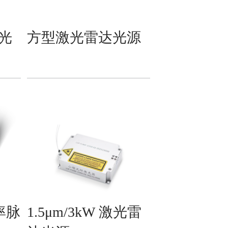
光
方型激光雷达光源
率脉
1.5μm/3kW 激光雷