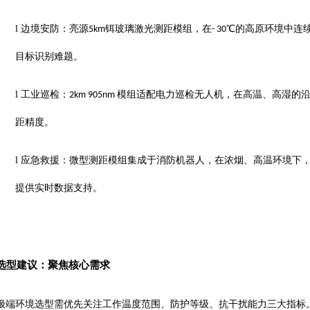
l
边境安防：亮源
铒玻璃激光测距模组，在
℃的高原环境中连
5km
- 30
目标识别难题。
l
工业巡检
：
模组适配电力巡检无人机，在高温、高湿的
2km
905nm
距精度。
l
应急救援：微型测距模组集成于消防机器人，在浓烟、高温环境下
提供实时数据支持。
选型建议：聚焦核心需求
极端环境选型需优先关注工作温度范围、防护等级、抗干扰能力三大指标