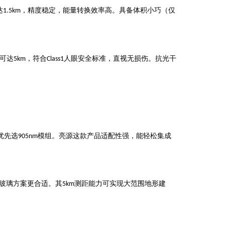
达
，精度稳定，能量转换效率高。具备体积小巧（仅
1.
5
km
可达
，符合
人眼安全标准，直视无损伤。抗
光
干
5km
Class1
优先选
模组。亮源这款产品适配性强，能轻松集成
905nm
玻璃方案更合适。其
测距能力可实现大范围地形建
5km