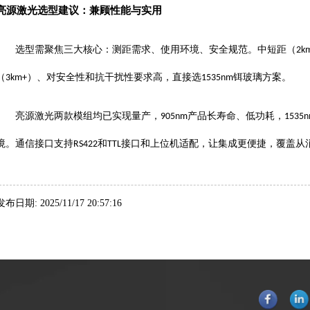
亮源激光选型建议：兼顾性能与实用
选型需聚焦三大核心：测距需求、使用环境、安全规范。中短距（
2
k
（
）、对安全性和抗干扰性要求高，直接选
铒玻璃方案。
3
km
+
1535nm
亮源激光两款模组均已实现量产，
产品长寿命、低功耗，
905nm
1535
境。
通信接口支持
和
接口和上位机
适配，让集成更便捷，覆盖从
RS422
TTL
发布日期: 2025/11/17 20:57:16