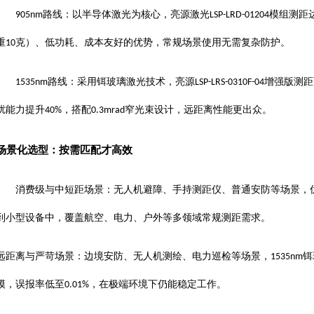
路线：以半导体激光为核心，亮源激光
模组测距
905nm
LSP-LRD-01204
重
克）、低功耗、成本友好的优势，常规场景使用无需复杂防护。
10
路线：采用铒玻璃激光技术，亮源
增强版测距
1535nm
LSP-LRS-0310F-04
扰能力提升
，搭配
窄光束设计，远距离性能更出众。
40%
0.3mrad
场景化选型：按需匹配才高效
消费级与中短距场景：无人机避障、手持测距仪、普通安防等场景，
到小型设备中，覆盖航空、电力、户外等多领域常规测距需求。
远距离与严苛场景：边境安防、无人机测绘、电力巡检等场景，
铒
1535nm
模，误报率低至
，在极端环境下仍能稳定工作。
0.01%