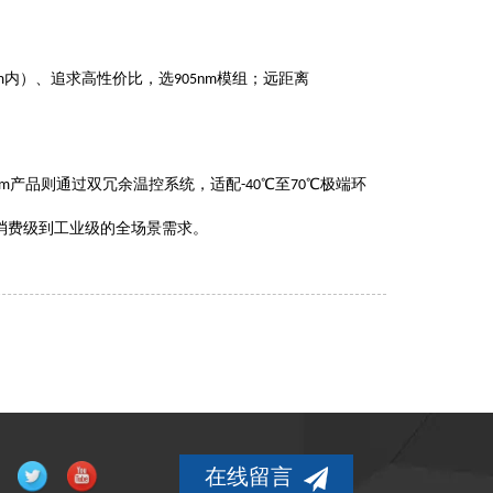
内）、追求高性价比
，
选
模组；远距离
m
905nm
产品则通过双冗余温控系统，适配
℃至
℃极端环
nm
-40
70
消费级到工业级的全场景需求。
在线留言