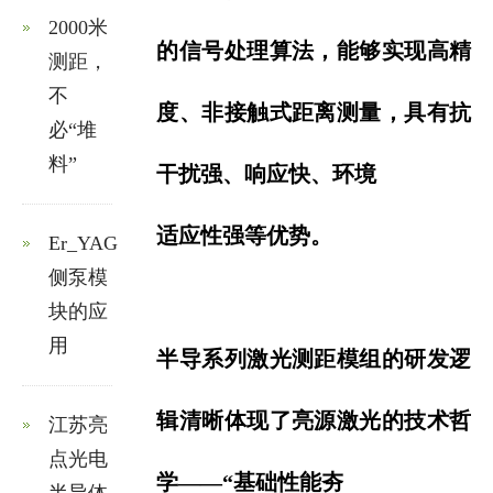
2000米
的
信号处理算法，能够实
现高精
测距，
不
度、非接触式距离测量，具有抗
必“堆
料”
干扰强、响应快、环境
适应
性强等优势。
Er_YAG
侧泵模
块的应
用
半导系列激光测距模组的研发逻
辑清晰体现了亮源激光的技术哲
江苏亮
点光电
学——“基础性能夯