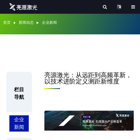
首页
新闻动态
企业新闻
亮源激光：从远距到高频革新，
以技术进阶定义测距新维度
栏目
导航
企业
新闻