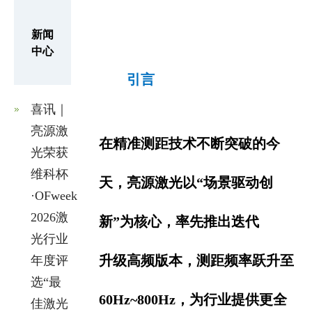
新闻
中心
引言
喜讯｜
亮源激
在精准测距技术不断突破的今
光荣获
维科杯
天，亮源激光以“场景驱动创
·OFweek
2026激
新”为核心，率先推出迭代
光行业
升
级高频版本，测距频率
跃升至
年度评
选“最
60Hz~800Hz，为行业提供更全
佳激光