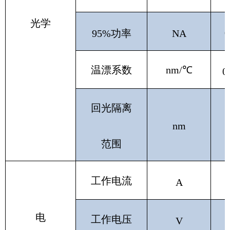
光学
0
95%功率
NA
温漂系数
nm/℃
0
回光隔离
nm
范围
工作电流
A
电
工作电压
V