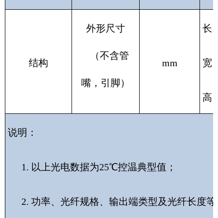
外形尺寸
长：
（不含管
结构
mm
宽：
嘴，引脚）
高：
说明：
1.
以上光电数据为25℃控温典型值；
2. 功率、光纤规格、输出端类型及光纤长度